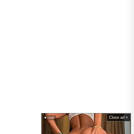
Close ad ×
LIVE