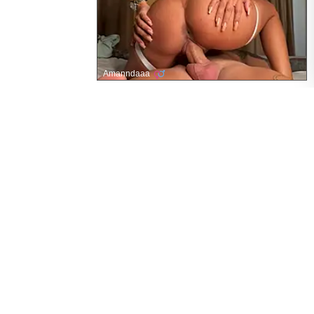
Amanndaaa
Reife Nackte MILFs
Hauptmenü
Startseite
Neue Mature MILF Leak
Zufällige
Galerien Liste