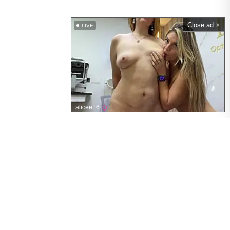
Close ad ×
LIVE
alicee16
Reife Nackte MILFs
Hauptmenü
Startseite